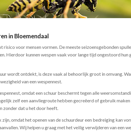
ren in Bloemendaal
ot risico voor mensen vormen. De meeste seizoensgebonden spull
len. Hierdoor kunnen wespen vaak voor lange tijd ongestoord hun 
huur wordt ontdekt, is deze vaak al behoorlijk groot in omvang. 
anwezigheid van een wespennest.
n wespennest, omdat een schuur beschermt tegen alle weersomstan
gelijk zelf een aanvliegroute hebben gecreëerd of gebruik maken 
 zonder dat u het door heeft.
jk zijn, omdat het openen van de schuurdeur een bedreiging kan vo
aanvallen. Wij helpen u graag met het veilig verwijderen van een w