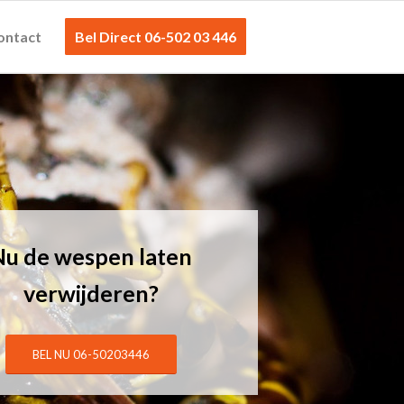
ontact
Bel Direct 06-502 03 446
Nu de wespen laten
verwijderen?
BEL NU 06-50203446