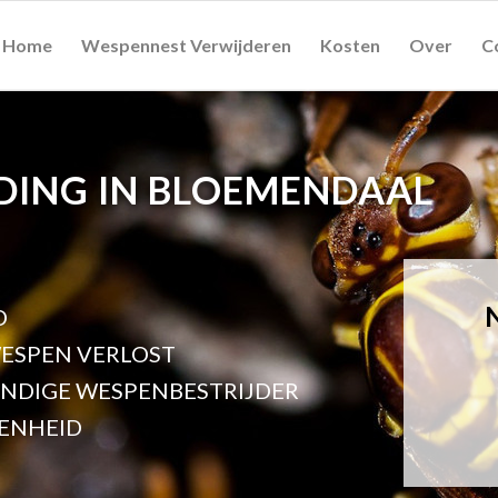
Home
Wespennest Verwijderen
Kosten
Over
C
DING IN BLOEMENDAAL
D
ESPEN VERLOST
UNDIGE WESPENBESTRIJDER
ENHEID