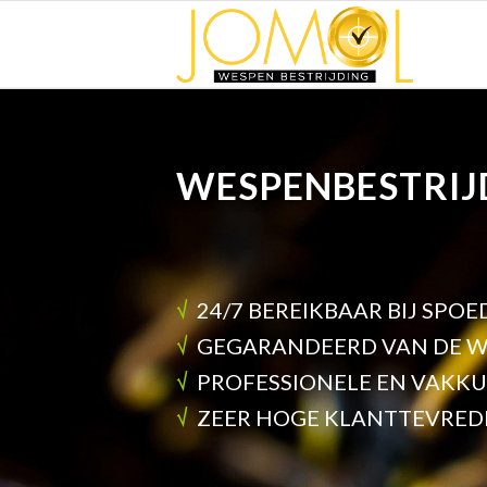
WESPENBESTRIJ
√
24/7 BEREIKBAAR BIJ SPOE
√
GEGARANDEERD VAN DE W
√
PROFESSIONELE EN VAKK
√
ZEER HOGE KLANTTEVRED