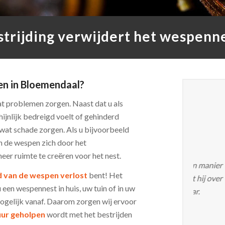
rijding verwijdert het wespenne
en in Bloemendaal?
t problemen zorgen. Naast dat u als
jnlijk bedreigd voelt of gehinderd
wat schade zorgen. Als u bijvoorbeeld
 de wespen zich door het
Nick B.
eer ruimte te creëren voor het nest.
Ik ben er
 van de wespen verlost
bent! Het
dezelfde
u een wespennest in huis, uw tuin of in uw
Sint Pan
 mogelijk vanaf. Daarom zorgen wij ervoor
uur geholpen
wordt met het bestrijden