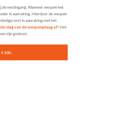
ij de nestingang. Wanneer wespen het
poeder in aanraking. Hierdoor de wespen
lledige nest in aanraking met het
één dag van de wespenplaag af
! Het
spen zijn gedood.
€ 100,-