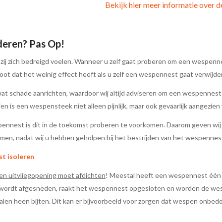
Bekijk hier meer informatie over 
deren? Pas Op!
j zich bedreigd voelen. Wanneer u zelf gaat proberen om een wespennes
root dat het weinig effect heeft als u zelf een wespennest gaat verwijde
at schade aanrichten, waardoor wij altijd adviseren om een wespennest 
 is een wespensteek niet alleen pijnlijk, maar ook gevaarlijk aangezien v
nnest is dit in de toekomst proberen te voorkomen. Daarom geven wij u 
en, nadat wij u hebben geholpen bij het bestrijden van het wespennes
st isoleren
 en uitvliegopening moet afdichten
! Meestal heeft een wespennest éé
 wordt afgesneden, raakt het wespennest opgesloten en worden de wesp
alen heen bijten. Dit kan er bijvoorbeeld voor zorgen dat wespen onbedoe