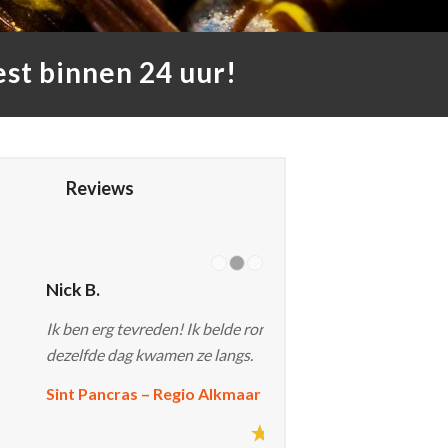
st binnen 24 uur!
Reviews
1
2
3
g tevreden! Ik belde rond 11 uur en nog
 dag kwamen ze langs.
cras – Regio Alkmaar