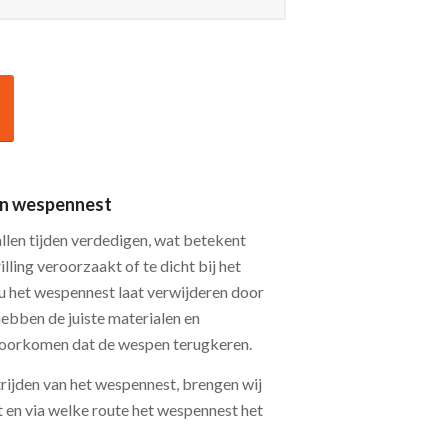
een wespennest
allen tijden verdedigen, wat betekent
illing veroorzaakt of te dicht bij het
 u het wespennest laat verwijderen door
hebben de juiste materialen en
oorkomen dat de wespen terugkeren.
trijden van het wespennest, brengen wij
t en via welke route het wespennest het