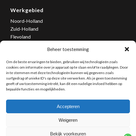
Werkgebied
Noord-Holland
Zuid-Holland
Flevoland
Tel. nummer: 06-502 03 446
Beheer toestemming
E-mail:
info@bestrijd-wespen.nl
Om de beste ervaringen te bieden, gebruiken wij technologieën zoals
cookies om informatie over je apparaat op te slaan en/of te raadplegen. Door
in te stemmen met deze technologieën kunnen wij gegevens zoals
surfgedrag of unieke ID's op deze site verwerken. Als je geen toestemming
geeft of uw toestemming intrekt, kan dit een nadelige invloed hebben op
bepaalde functies en mogelijkheden.
Accepteren
Weigeren
Bekijk voorkeuren
© Bestrijd Wespen | All Rights Reserved |
2involved SEO & Webdesign