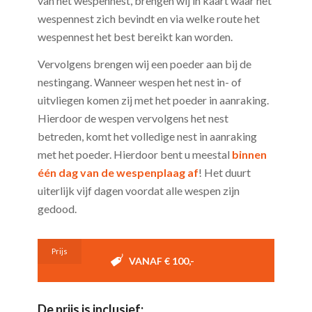
van het wespennest, brengen wij in kaart waar het
wespennest zich bevindt en via welke route het
wespennest het best bereikt kan worden.
Vervolgens brengen wij een poeder aan bij de
nestingang. Wanneer wespen het nest in- of
uitvliegen komen zij met het poeder in aanraking.
Hierdoor de wespen vervolgens het nest
betreden, komt het volledige nest in aanraking
met het poeder. Hierdoor bent u meestal
binnen
één dag van de wespenplaag af
! Het duurt
uiterlijk vijf dagen voordat alle wespen zijn
gedood.
Prijs
VANAF € 100,-
De prijs is inclusief: