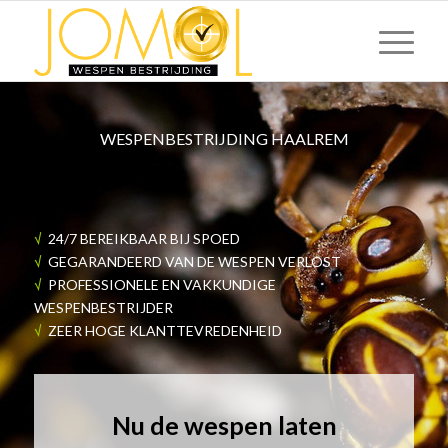
WESPENBESTRIJDING HAALREM
√
24/7 BEREIKBAAR BIJ SPOED
√
GEGARANDEERD VAN DE WESPEN VERLOST
√
PROFESSIONELE EN VAKKUNDIGE
WESPENBESTRIJDER
√
ZEER HOGE KLANTTEVREDENHEID
Nu de wespen laten