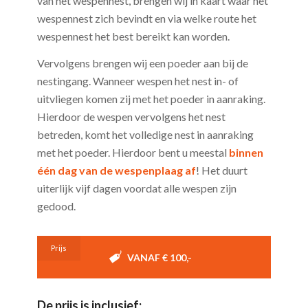
van het wespennest, brengen wij in kaart waar het
wespennest zich bevindt en via welke route het
wespennest het best bereikt kan worden.
Vervolgens brengen wij een poeder aan bij de
nestingang. Wanneer wespen het nest in- of
uitvliegen komen zij met het poeder in aanraking.
Hierdoor de wespen vervolgens het nest
betreden, komt het volledige nest in aanraking
met het poeder. Hierdoor bent u meestal
binnen
één dag van de wespenplaag af
! Het duurt
uiterlijk vijf dagen voordat alle wespen zijn
gedood.
Prijs
VANAF € 100,-
De prijs is inclusief: