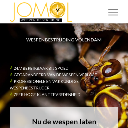
WESPENBESTRIJDING VOLENDAM
√
24/7 BEREIKBAAR BIJ SPOED
√
GEGARANDEERD VAN DE WESPEN VERLOST
√
PROFESSIONELE EN VAKKUNDIGE
WESPENBESTRIJDER
√
ZEER HOGE KLANTTEVREDENHEID
Nu de wespen laten