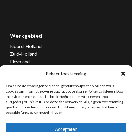
Werkgebied
Noord-Holland
Zuid-Holland
Flevoland
Tel. nummer: 06-502 03 446
Beheer toestemming
E-mail:
info@bestrijd-wespen.nl
Om de beste ervaringen te bieden, gebruiken wij technologieën zoals
cookies om informatie over je apparaat op te slaan en/of te raadplegen. Door
in te stemmen met deze technologieën kunnen wij gegevens zoals
surfgedrag of unieke ID's op deze site verwerken. Als je geen toestemming
geeft of uw toestemming intrekt, kan dit een nadelige invloed hebben op
bepaalde functies en mogelijkheden.
Accepteren