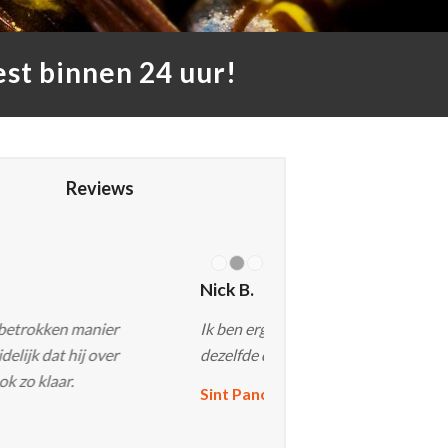
st binnen 24 uur!
Reviews
1
2
3
g tevreden! Ik belde rond 11 uur en nog
 dag kwamen ze langs.
cras – Regio Alkmaar