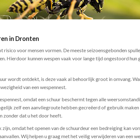
ren in Dronten
ot risico voor mensen vormen. De meeste seizoensgebonden spull
len. Hierdoor kunnen wespen vaak voor lange tijd ongestoord hun 
huur wordt ontdekt, is deze vaak al behoorlijk groot in omvang. 
anwezigheid van een wespennest.
n wespennest, omdat een schuur beschermt tegen alle weersomstan
gelijk zelf een aanvliegroute hebben gecreëerd of gebruik maken 
 zonder dat u het door heeft.
jk zijn, omdat het openen van de schuurdeur een bedreiging kan vo
aanvallen. Wij helpen u graag met het veilig verwijderen van een w