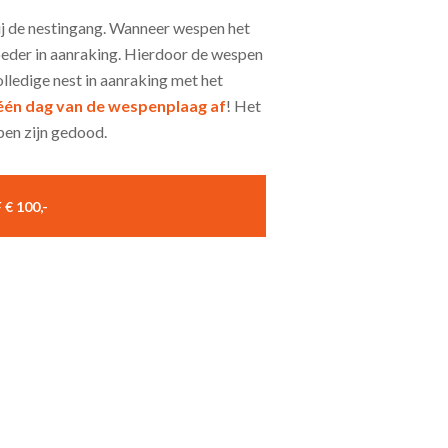
ij de nestingang. Wanneer wespen het
poeder in aanraking. Hierdoor de wespen
lledige nest in aanraking met het
één dag van de wespenplaag af
! Het
spen zijn gedood.
€ 100,-