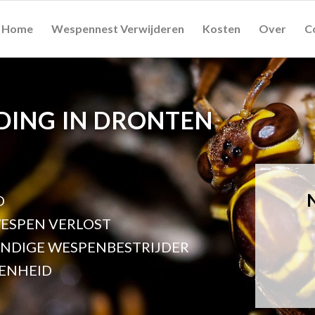
Home
Wespennest Verwijderen
Kosten
Over
C
DING IN DRONTEN
D
ESPEN VERLOST
UNDIGE WESPENBESTRIJDER
ENHEID