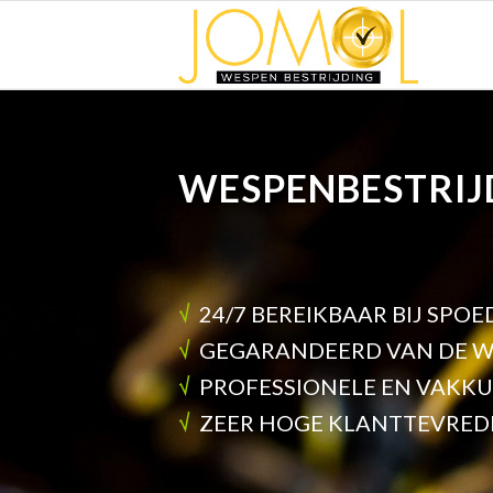
WESPENBESTRIJ
√
24/7 BEREIKBAAR BIJ SPOE
√
GEGARANDEERD VAN DE W
√
PROFESSIONELE EN VAKK
√
ZEER HOGE KLANTTEVRED