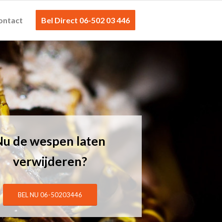
ontact
Bel Direct 06-502 03 446
Nu de wespen laten
verwijderen?
BEL NU 06-50203446