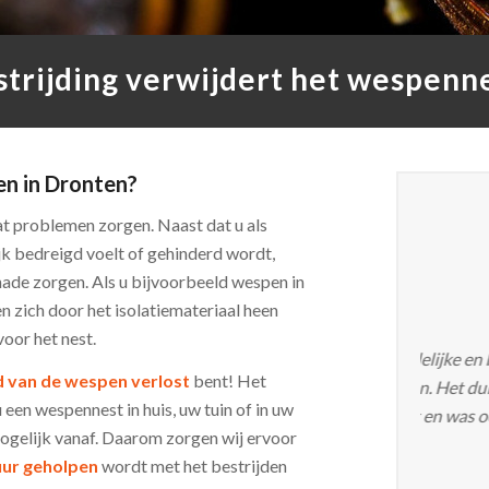
rijding verwijdert het wespenne
en in Dronten?
t problemen zorgen. Naast dat u als
k bedreigd voelt of gehinderd wordt,
ade zorgen. Als u bijvoorbeeld wespen in
 zich door het isolatiemateriaal heen
Nick B.
oor het nest.
Ik ben er
 van de wespen verlost
bent! Het
dezelfde
u een wespennest in huis, uw tuin of in uw
Sint Pan
 mogelijk vanaf. Daarom zorgen wij ervoor
uur geholpen
wordt met het bestrijden