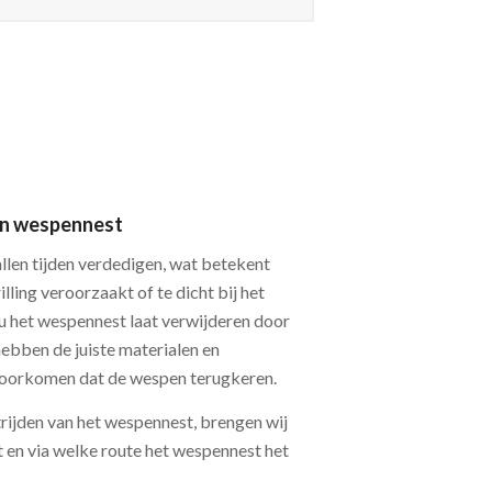
een wespennest
allen tijden verdedigen, wat betekent
illing veroorzaakt of te dicht bij het
 u het wespennest laat verwijderen door
hebben de juiste materialen en
oorkomen dat de wespen terugkeren.
trijden van het wespennest, brengen wij
t en via welke route het wespennest het