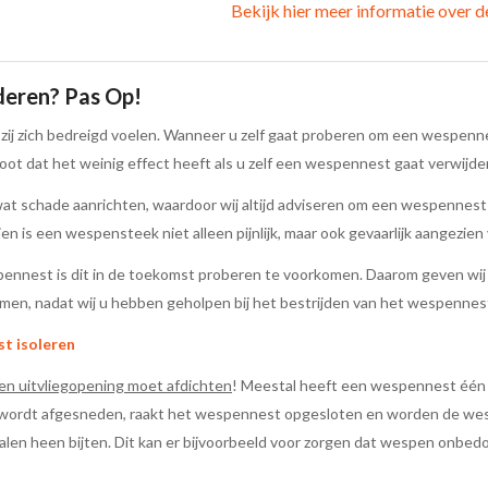
Bekijk hier meer informatie over 
deren? Pas Op!
j zich bedreigd voelen. Wanneer u zelf gaat proberen om een wespennes
root dat het weinig effect heeft als u zelf een wespennest gaat verwijde
at schade aanrichten, waardoor wij altijd adviseren om een wespennest 
 is een wespensteek niet alleen pijnlijk, maar ook gevaarlijk aangezien v
nnest is dit in de toekomst proberen te voorkomen. Daarom geven wij u 
en, nadat wij u hebben geholpen bij het bestrijden van het wespennes
st isoleren
 en uitvliegopening moet afdichten
! Meestal heeft een wespennest éé
 wordt afgesneden, raakt het wespennest opgesloten en worden de wesp
alen heen bijten. Dit kan er bijvoorbeeld voor zorgen dat wespen onbedoe