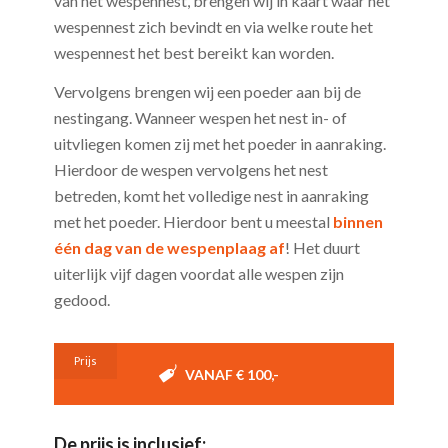
van het wespennest, brengen wij in kaart waar het
wespennest zich bevindt en via welke route het
wespennest het best bereikt kan worden.
Vervolgens brengen wij een poeder aan bij de
nestingang. Wanneer wespen het nest in- of
uitvliegen komen zij met het poeder in aanraking.
Hierdoor de wespen vervolgens het nest
betreden, komt het volledige nest in aanraking
met het poeder. Hierdoor bent u meestal
binnen
één dag van de wespenplaag af
! Het duurt
uiterlijk vijf dagen voordat alle wespen zijn
gedood.
Prijs
VANAF € 100,-
De prijs is inclusief: