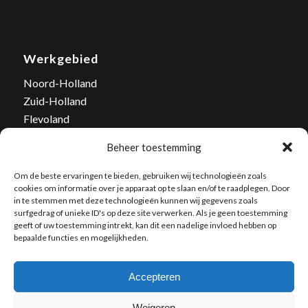
Werkgebied
Noord-Holland
Zuid-Holland
Flevoland
Tel. nummer: 06-502 03 446
Beheer toestemming
E-mail:
info@bestrijd-wespen.nl
Om de beste ervaringen te bieden, gebruiken wij technologieën zoals
cookies om informatie over je apparaat op te slaan en/of te raadplegen. Door
in te stemmen met deze technologieën kunnen wij gegevens zoals
surfgedrag of unieke ID's op deze site verwerken. Als je geen toestemming
geeft of uw toestemming intrekt, kan dit een nadelige invloed hebben op
bepaalde functies en mogelijkheden.
Accepteren
Weigeren