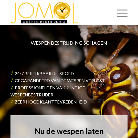
WESPENBESTRIJDING SCHAGEN
√
24/7 BEREIKBAAR BIJ SPOED
√
GEGARANDEERD VAN DE WESPEN VERLOST
√
PROFESSIONELE EN VAKKUNDIGE
WESPENBESTRIJDER
√
ZEER HOGE KLANTTEVREDENHEID
Nu de wespen laten