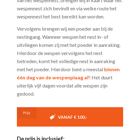
van het wespennest, brengen wij in kaart waar het
wespennest zich bevindt en via welke route het
wespennest het best bereikt kan worden.
Vervolgens brengen wij een poeder aan bij de
nestingang. Wanneer wespen het nest in- of
uitvliegen komen zij met het poeder in aanraking.
Hierdoor de wespen vervolgens het nest
betreden, komt het volledige nest in aanraking
met het poeder. Hierdoor bent u meestal
binnen
één dag van de wespenplaag af
! Het duurt
uiterlijk vijf dagen voordat alle wespen zijn
gedood.
Prijs
VANAF € 100,-
De prijs is inclusief: