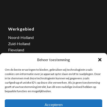
Werkgebied
Noord-Holland
Zuid-Holland
Flevoland
Tel. nummer: 06-502 03 446
Beheer toestemming
E-mail:
info@bestrijd-wespen.nl
Om de beste ervaringen te bieden, gebruiken wij technologieën zoals
cookies om informatie over je apparaat op te slaan en/of te raadplegen. Door
in te stemmen met deze technologieën kunnen wij gegevens zoals
surfgedrag of unieke ID's op deze site verwerken. Als je geen toestemming
geeft of uw toestemming intrekt, kan dit een nadelige invloed hebben op
bepaalde functies en mogelijkheden.
Accepteren