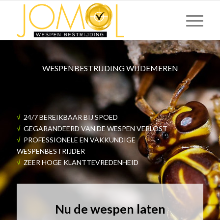
WESPENBESTRIJDING WIJDEMEREN
√
24/7 BEREIKBAAR BIJ SPOED
√
GEGARANDEERD VAN DE WESPEN VERLOST
√
PROFESSIONELE EN VAKKUNDIGE
WESPENBESTRIJDER
√
ZEER HOGE KLANTTEVREDENHEID
Nu de wespen laten